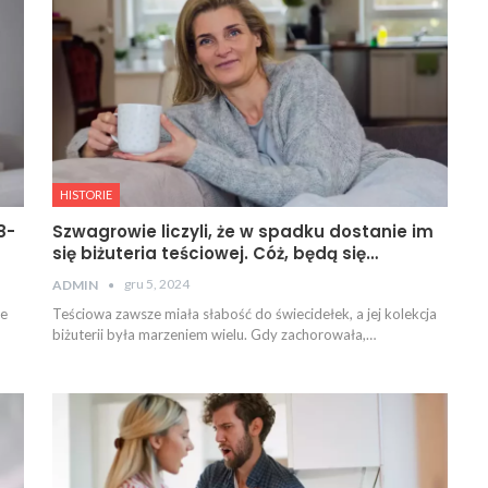
HISTORIE
8-
Szwagrowie liczyli, że w spadku dostanie im
się biżuteria teściowej. Cóż, będą się…
gru 5, 2024
ADMIN
le
Teściowa zawsze miała słabość do świecidełek, a jej kolekcja
biżuterii była marzeniem wielu. Gdy zachorowała,…