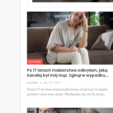
HISTORIE
Po 17 latach małżeństwa odkryłam, jaką
kanalią był mój mąż. Zginął w wypadku,…
gru 10, 2024
ADMIN
Przez 17 lat Anna była przekonana, że jej mąż to lojalny
partner i wzorowy ojciec. Wydawało się, że ich życie…