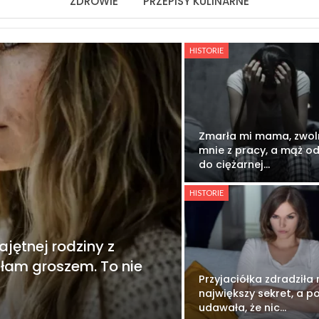
ZDROWIE
PRZEPISY KULINARNE
HISTORIE
Zmarła mi mama, zwoln
mnie z pracy, a mąż o
do ciężarnej…
HISTORIE
jętnej rodziny z
ałam groszem. To nie
Przyjaciółka zdradziła
największy sekret, a 
udawała, że nic…