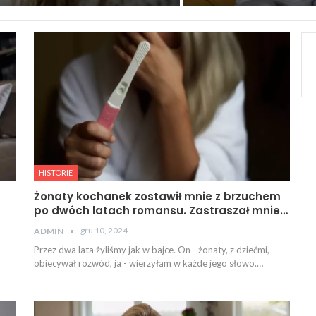
HISTORIE
Żonaty kochanek zostawił mnie z brzuchem
po dwóch latach romansu. Zastraszał mnie…
gru 10, 2024
ADMIN
Przez dwa lata żyliśmy jak w bajce. On - żonaty, z dziećmi,
obiecywał rozwód, ja - wierzyłam w każde jego słowo.…