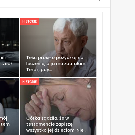
HISTORIE
ili
Teść prosił o pożyczkę na
dszedł
leczenie, a ja mu zaufałam.
Teraz, gdy…
HISTORIE
 mój
Córka sądziła, że w
potem
testamencie zapiszę
wszystko jej dzieciom. Nie…