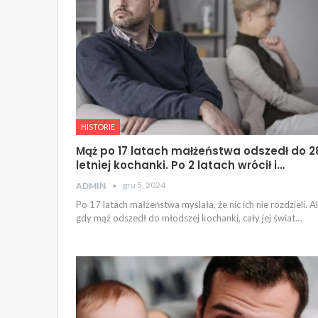
HISTORIE
Mąż po 17 latach małżeństwa odszedł do 2
letniej kochanki. Po 2 latach wrócił i…
gru 5, 2024
ADMIN
Po 17 latach małżeństwa myślała, że nic ich nie rozdzieli. A
gdy mąż odszedł do młodszej kochanki, cały jej świat…