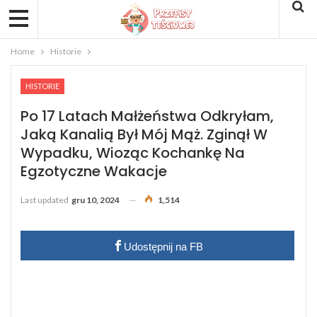
Home
Historie
HISTORIE
Po 17 Latach Małżeństwa Odkryłam,
Jaką Kanalią Był Mój Mąż. Zginął W
Wypadku, Wioząc Kochankę Na
Egzotyczne Wakacje
Last updated
gru 10, 2024
1,514
Udostępnij na FB