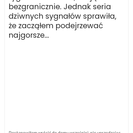
bezgranicznie. Jednak seria
dziwnych sygnałów sprawiła,
że zacząłem podejrzewać
najgorsze…
Postanowiłem wrócić do domu wcześniej, nie uprzedzając