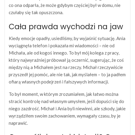
co ona odparła, że może gdybym częściej był w domu, nie
czułaby się tak opuszczona.
Cała prawda wychodzi na jaw
Kiedy emocje opadły, usiedliśmy, by wyjaśnić sytuację. Ania
wyciągnęła telefon i pokazała mi wiadomości – nie od
Michała, ale od kogoś innego. To był mój kolega z pracy,
który najwyraźniej próbował ją oczernić, sugerując, że coś
między nią a Michałem jest na rzeczy. Michał rzeczywiście
przyszedł jej pomóc, ale nie tak, jak myślałem – to ja padłem
ofiarą własnych podejrzeń i fałszywych informacji.
To był moment, w którym zrozumiałem, jak łatwo można
stracić kontrolę nad własnym umysłem, jeśli dopuści się do
niego zazdrość. Michał i Ania byli niewinni, ale szkody, jakie
wyrządziłem swoim zachowaniem, wymagały czasu, by je
naprawić.