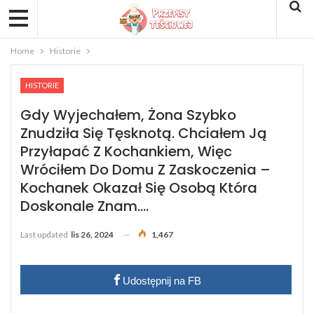
Home
Historie
HISTORIE
Gdy Wyjechałem, Żona Szybko
Znudziła Się Tęsknotą. Chciałem Ją
Przyłapać Z Kochankiem, Więc
Wróciłem Do Domu Z Zaskoczenia –
Kochanek Okazał Się Osobą Która
Doskonale Znam….
Last updated
lis 26, 2024
1,467
Udostępnij na FB