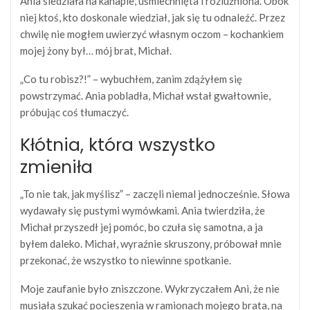
Ania siedziała na kanapie, uśmiechnięta i rozluźniona. Obok
niej ktoś, kto doskonale wiedział, jak się tu odnaleźć. Przez
chwilę nie mogłem uwierzyć własnym oczom – kochankiem
mojej żony był… mój brat, Michał.
„Co tu robisz?!” – wybuchłem, zanim zdążyłem się
powstrzymać. Ania pobladła, Michał wstał gwałtownie,
próbując coś tłumaczyć.
Kłótnia, która wszystko
zmieniła
„To nie tak, jak myślisz” – zaczęli niemal jednocześnie. Słowa
wydawały się pustymi wymówkami. Ania twierdziła, że
Michał przyszedł jej pomóc, bo czuła się samotna, a ja
byłem daleko. Michał, wyraźnie skruszony, próbował mnie
przekonać, że wszystko to niewinne spotkanie.
Moje zaufanie było zniszczone. Wykrzyczałem Ani, że nie
musiała szukać pocieszenia w ramionach mojego brata, na