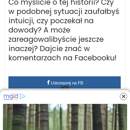
Co myślicie o tej historii? Czy
w podobnej sytuacji zaufałbyś
intuicji, czy poczekał na
dowody? A może
zareagowalibyście jeszcze
inaczej? Dajcie znać w
komentarzach na Facebooku!
Udostępnij na FB
NAJBARDZIEJ POPULARNE!